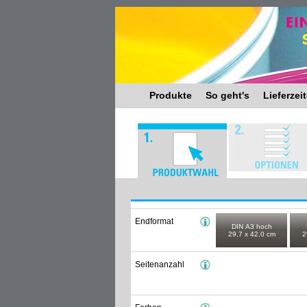
Produkte
So geht's
Lieferzei
Endformat
DIN A3 hoch
29,7 x 42,0 cm
2
Seitenanzahl