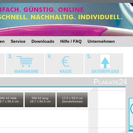
ten
Service
Downloads
Hilfe / FAQ
Unternehmen
Plakate24
DIN A2 Halb
DIN A2 lang
17,0 x 59,0 cm
9,7 x 59,4 cm
29,7 x 84,0 cm
(Sonderformat)