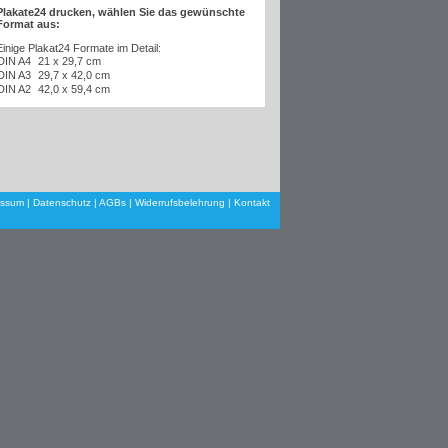
Plakate24 drucken, wählen Sie das gewünschte
Format aus:
Einige Plakat24 Formate im Detail:
DIN A4
21 x 29,7 cm
DIN A3
29,7 x 42,0 cm
DIN A2
42,0 x 59,4 cm
essum
|
Datenschutz
|
AGBs
|
Widerrufsbelehrung
|
Kontakt