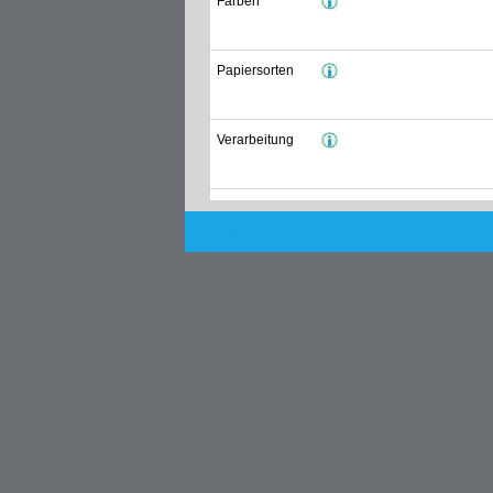
Farben
Papiersorten
Verarbeitung
Powered by Shop.Connect©. 2003-2018
All Copyrights are reserved by
alphagraph team Gmb