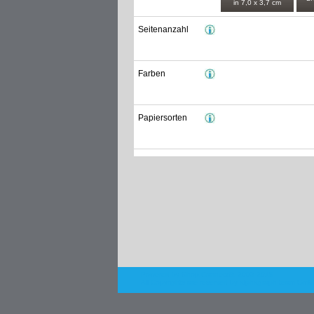
in 7,0 x 3,7 cm
Seitenanzahl
Farben
Papiersorten
Powered by Shop.Connect©. 2003-2018
All Copyrights are reserved by
alphagraph team Gmb