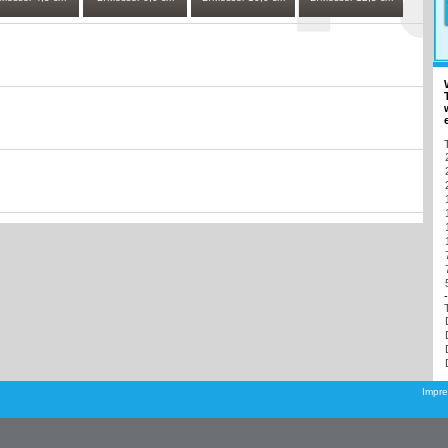
-
Impr
H