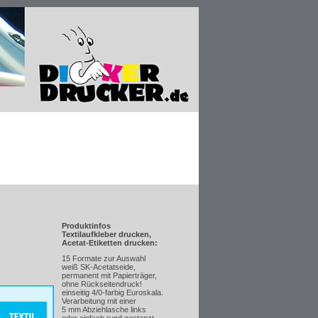
Produktinfos
Textilaufkleber drucken,
Acetat-Etiketten drucken:
15 Formate zur Auswahl
weiß SK-Acetatseide,
permanent mit Papierträger,
ohne Rückseitendruck!
einseitig 4/0-farbig Euroskala.
Verarbeitung mit einer
5 mm Abziehlasche links