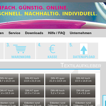
ten
Service
Downloads
Hilfe / FAQ
Unternehmen
Textilaufkleber
DIN A4 quer
DIN A5 hoch
DIN A5 quer
DIN A6 hoch
9,7 x 21,0 cm
14,8 x 21,0 cm
21,0 x 14,8 cm
10,5 x 14,8 cm
DIN A7 hoch
DIN A7 quer
DIN A8 hoch
DIN A8 quer
7,4 x 10,5 cm
10,5 x 7,4 cm
5,2 x 7,4 cm
7,4 x 5,2 cm
tiketten rund
Etiketten rund
Etiketten rund
Etiketten rund
Messer 4,5 cm
D/Messer 6,0 cm
D/Messer 10,0 cm
D/Messer 12,5 cm