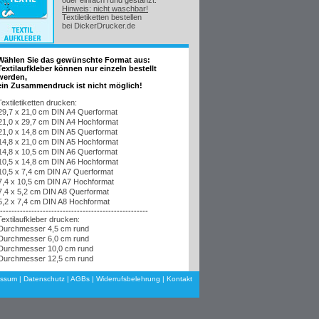
oder einfach rund gestanzt.
Hinweis: nicht waschbar!
Textiletiketten bestellen
bei DickerDrucker.de
Wählen Sie das gewünschte Format aus:
Textilaufkleber können nur einzeln bestellt
werden,
ein Zusammendruck ist nicht möglich!
Textiletiketten drucken:
29,7 x 21,0 cm DIN A4 Querformat
21,0 x 29,7 cm DIN A4 Hochformat
21,0 x 14,8 cm DIN A5 Querformat
14,8 x 21,0 cm DIN A5 Hochformat
14,8 x 10,5 cm DIN A6 Querformat
10,5 x 14,8 cm DIN A6 Hochformat
10,5 x 7,4 cm DIN A7 Querformat
7,4 x 10,5 cm DIN A7 Hochformat
7,4 x 5,2 cm DIN A8 Querformat
5,2 x 7,4 cm DIN A8 Hochformat
----------------------------------------------------
Textilaufkleber drucken:
Durchmesser 4,5 cm rund
Durchmesser 6,0 cm rund
Durchmesser 10,0 cm rund
Durchmesser 12,5 cm rund
essum
|
Datenschutz
|
AGBs
|
Widerrufsbelehrung
|
Kontakt