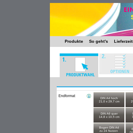
Produkte
So geht's
Lieferzei
Endformat
DIN A4 hoch
21,0 x 29,7 cm
2
DIN A6 quer
14,8 x 10,5 cm
Bogen DIN A4
E
zu 24 Nutzen
D/