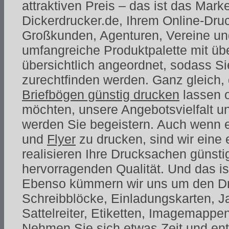
attraktiven Preis – das ist das Mar
Dickerdrucker.de, Ihrem Online-Druc
Großkunden, Agenturen, Vereine un
umfangreiche Produktpalette mit übe
übersichtlich angeordnet, sodass Si
zurechtfinden werden. Ganz gleich,
Briefbögen günstig drucken
lassen 
möchten, unsere Angebotsvielfalt un
werden Sie begeistern. Auch wenn 
und
Flyer
zu drucken, sind wir eine 
realisieren Ihre Drucksachen günstig
hervorragenden Qualität. Und das ist
Ebenso kümmern wir uns um den Dru
Schreibblöcke, Einladungskarten, J
Sattelreiter, Etiketten, Imagemappe
Nehmen Sie sich etwas Zeit und en