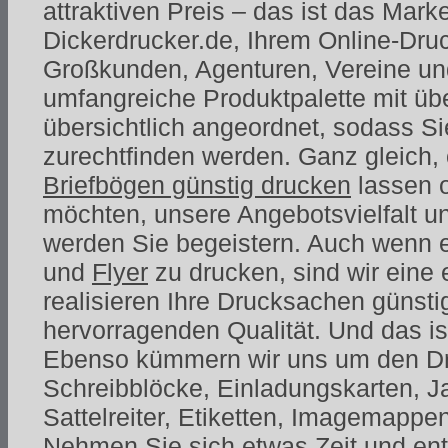
attraktiven Preis – das ist das Mar
Dickerdrucker.de, Ihrem Online-Druc
Großkunden, Agenturen, Vereine un
umfangreiche Produktpalette mit übe
übersichtlich angeordnet, sodass Si
zurechtfinden werden. Ganz gleich,
Briefbögen günstig drucken
lassen 
möchten, unsere Angebotsvielfalt un
werden Sie begeistern. Auch wenn 
und
Flyer
zu drucken, sind wir eine 
realisieren Ihre Drucksachen günstig
hervorragenden Qualität. Und das ist
Ebenso kümmern wir uns um den Dru
Schreibblöcke, Einladungskarten, J
Sattelreiter, Etiketten, Imagemappe
Nehmen Sie sich etwas Zeit und en