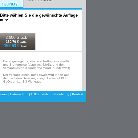
Dickerdrucker.de
Bitte wählen Sie die gewünschte Auflage
aus:
2.000 Stück
130,70 €
netto
155,53 €
brutto
Die angezeigen Preise sind Nettopreise (weiß)
und Bruttopreise (blau) incl. MwSt. und den
Versandkosten (Standardversand, bundesweit)
Der Versandtermin, bundesweit wird Ihnen auf
der nächsten Seite angezeigt. Lieferzeit DHL
GoGreen ca. 2-3 Werktage.
essum
|
Datenschutz
|
AGBs
|
Widerrufsbelehrung
|
Kontakt