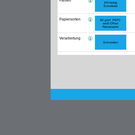
Farben
4/0-farbig
Euroskala
Papiersorten
90 g/m², PEFC
weiß Offset
Naturpapier
Verarbeitung
Schneiden
Powered by Shop.Connect©. 2003-2018
All Copyrights are reserved by
alphagraph team Gmb