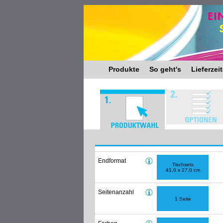
Produkte
So geht's
Lieferzei
Endformat
Tischsets
41,0 x 27,0 cm
Seitenanzahl
1 Seite