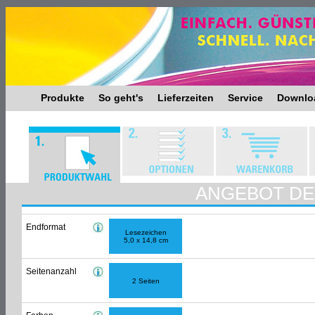
Produkte
So geht's
Lieferzeiten
Service
Downlo
ANGEBOT DES
Endformat
Lesezeichen
5,0 x 14,8 cm
Seitenanzahl
2 Seiten