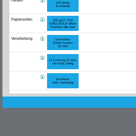
Farben
4/4-farbig
Euroskala
Papiersorten
250 g/m², FSC
CIRCLESILK White
Premium silk matt
Verarbeitung
Schneiden
Ecken runden
(4 mm)
1x Lochung (4 mm)
am Kopf, mittig
Drucklack
matt, zweiseitig
Powered by Shop.Connect©. 2003-2018
All Copyrights are reserved by
alphagraph team GmbH