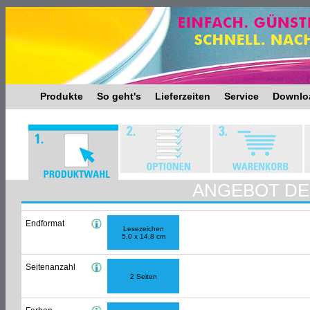
Produkte
So geht's
Lieferzeiten
Service
Downlo
ANGEBOT DES
Endformat
Lesezeichen
5,0 x 14,8 cm
Seitenanzahl
2 Seiten