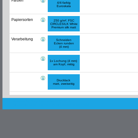
Farben
4/4-farbig
Euroskala
Papiersorten
250 g/m², FSC
CIRCLESILK White
Premium silk matt
Verarbeitung
Schneiden
Ecken runden
(4 mm)
1x Lochung (4 mm)
am Kopf, mittig
Drucklack
matt, zweiseitig
Powered by Shop.Connect©. 2003-2018
All Copyrights are reserved by
alphagraph team GmbH