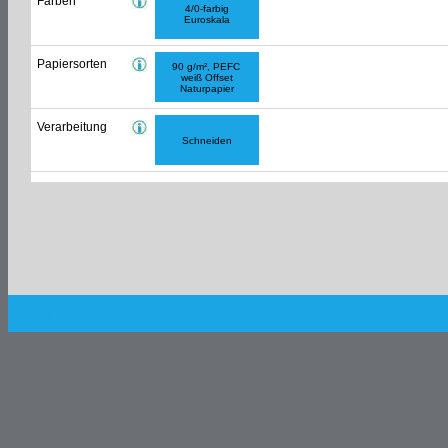
Farben
4/0-farbig
Euroskala
Papiersorten
90 g/m², PEFC
weiß Offset
Naturpapier
Verarbeitung
Schneiden
Powered by Shop.Connect©. 2003-2018
All Copyrights are reserved by
alphagraph team GmbH