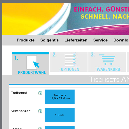
Produkte
So geht's
Lieferzeiten
Service
Downlo
Tischsets
Endformat
Tischsets
41,0 x 27,0 cm
Seitenanzahl
1 Seite