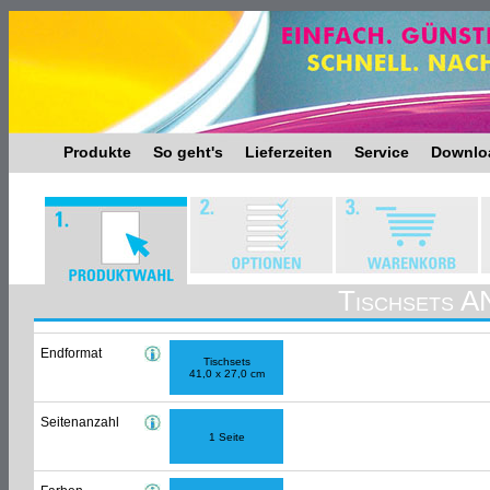
Produkte
So geht's
Lieferzeiten
Service
Downlo
Tischsets
Endformat
Tischsets
41,0 x 27,0 cm
Seitenanzahl
1 Seite