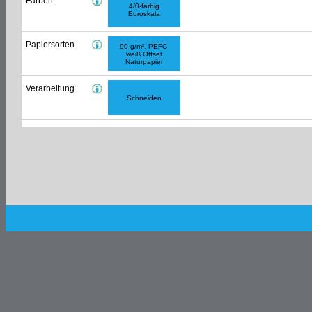
Farben
4/0-farbig
Euroskala
Papiersorten
90 g/m², PEFC
weiß Offset
Naturpapier
Verarbeitung
Schneiden
Powered by Shop.Connect©. 2003-2018
All Copyrights are reserved by
alphagraph team GmbH