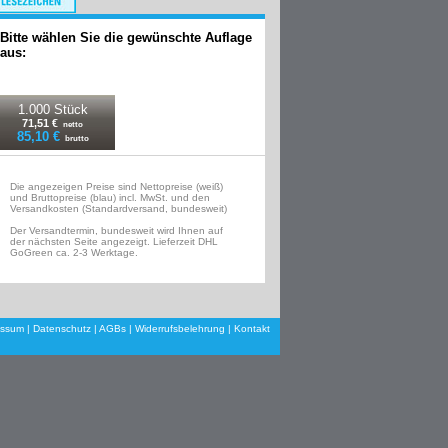
Bitte wählen Sie die gewünschte Auflage
aus:
1.000 Stück
71,51 €
netto
85,10 €
brutto
Die angezeigen Preise sind Nettopreise (weiß)
und Bruttopreise (blau) incl. MwSt. und den
Versandkosten (Standardversand, bundesweit)
Der Versandtermin, bundesweit wird Ihnen auf
der nächsten Seite angezeigt. Lieferzeit DHL
GoGreen ca. 2-3 Werktage.
essum
|
Datenschutz
|
AGBs
|
Widerrufsbelehrung
|
Kontakt