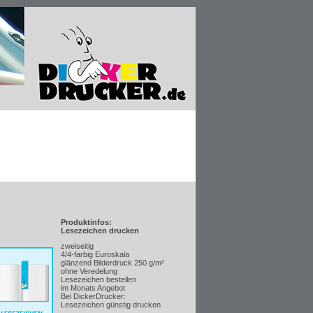
Produktinfos:
Lesezeichen drucken
zweiseitig
4/4-farbig Euroskala
glänzend Bilderdruck 250 g/m²
ohne Veredelung
Lesezeichen bestellen
im Monats Angebot
Bei DickerDrucker:
Lesezeichen günstig drucken