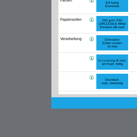
Farben
4/4-farbig
Euroskala
Papiersorten
250 g/m², FSC
CIRCLESILK White
Premium silk matt
Verarbeitung
Schneiden
Ecken runden
(4 mm)
1x Lochung (4 mm)
am Kopf, mittig
Drucklack
matt, zweiseitig
Powered by Shop.Connect©. 2003-2018
All Copyrights are reserved by
alphagraph team Gmb