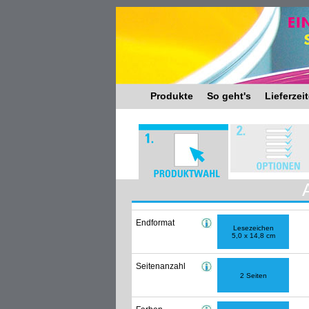
Produkte
So geht's
Lieferzei
Endformat
Lesezeichen
5,0 x 14,8 cm
Seitenanzahl
2 Seiten