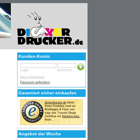
Kunden-Konto
Login
Kennwort
Neu registrieren
Passwort anfordern
Garantiert sicher einkaufen
dickerdrucker.de
bietet
Ihnen Produkte rund um
Briefbögen & Flyer und
trägt das Trusted Shops
Zertifikat mit
Käuferschutz.
Mehr...
Angebot der Woche