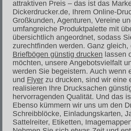
attraktiven Preis – das ist das Mar
Dickerdrucker.de, Ihrem Online-Druc
Großkunden, Agenturen, Vereine un
umfangreiche Produktpalette mit übe
übersichtlich angeordnet, sodass Si
zurechtfinden werden. Ganz gleich,
Briefbögen günstig drucken
lassen 
möchten, unsere Angebotsvielfalt un
werden Sie begeistern. Auch wenn 
und
Flyer
zu drucken, sind wir eine 
realisieren Ihre Drucksachen günstig
hervorragenden Qualität. Und das ist
Ebenso kümmern wir uns um den Dru
Schreibblöcke, Einladungskarten, J
Sattelreiter, Etiketten, Imagemappe
Nehmen Sie sich etwas Zeit und en