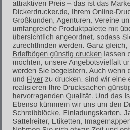
attraktiven Preis – das ist das Mar
Dickerdrucker.de, Ihrem Online-Druc
Großkunden, Agenturen, Vereine un
umfangreiche Produktpalette mit übe
übersichtlich angeordnet, sodass Si
zurechtfinden werden. Ganz gleich,
Briefbögen günstig drucken
lassen 
möchten, unsere Angebotsvielfalt un
werden Sie begeistern. Auch wenn 
und
Flyer
zu drucken, sind wir eine 
realisieren Ihre Drucksachen günstig
hervorragenden Qualität. Und das ist
Ebenso kümmern wir uns um den Dru
Schreibblöcke, Einladungskarten, J
Sattelreiter, Etiketten, Imagemappe
Nehmen Sie sich etwas Zeit und en