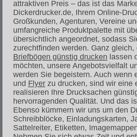
attraktiven Preis – das ist das Mar
Dickerdrucker.de, Ihrem Online-Druc
Großkunden, Agenturen, Vereine un
umfangreiche Produktpalette mit übe
übersichtlich angeordnet, sodass Si
zurechtfinden werden. Ganz gleich,
Briefbögen günstig drucken
lassen 
möchten, unsere Angebotsvielfalt un
werden Sie begeistern. Auch wenn 
und
Flyer
zu drucken, sind wir eine 
realisieren Ihre Drucksachen günstig
hervorragenden Qualität. Und das ist
Ebenso kümmern wir uns um den Dru
Schreibblöcke, Einladungskarten, J
Sattelreiter, Etiketten, Imagemappe
Nehmen Sie sich etwas Zeit und en