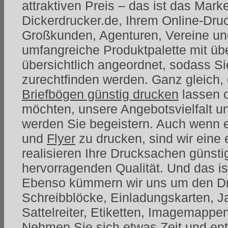
attraktiven Preis – das ist das Mar
Dickerdrucker.de, Ihrem Online-Druc
Großkunden, Agenturen, Vereine un
umfangreiche Produktpalette mit übe
übersichtlich angeordnet, sodass Si
zurechtfinden werden. Ganz gleich,
Briefbögen günstig drucken
lassen 
möchten, unsere Angebotsvielfalt un
werden Sie begeistern. Auch wenn 
und
Flyer
zu drucken, sind wir eine 
realisieren Ihre Drucksachen günstig
hervorragenden Qualität. Und das ist
Ebenso kümmern wir uns um den Dru
Schreibblöcke, Einladungskarten, J
Sattelreiter, Etiketten, Imagemappe
Nehmen Sie sich etwas Zeit und en