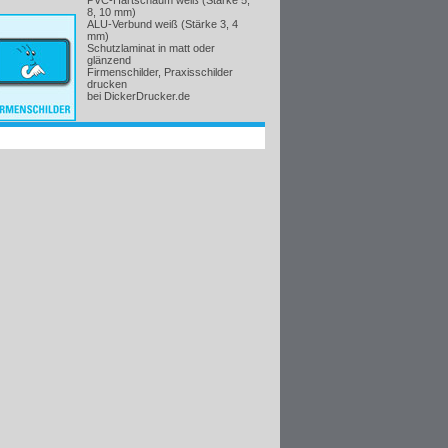
PVC-Hartschaum weiß (Stärke 5,
8, 10 mm)
ALU-Verbund weiß (Stärke 3, 4
mm)
Schutzlaminat in matt oder
glänzend
Firmenschilder, Praxisschilder
drucken
bei DickerDrucker.de