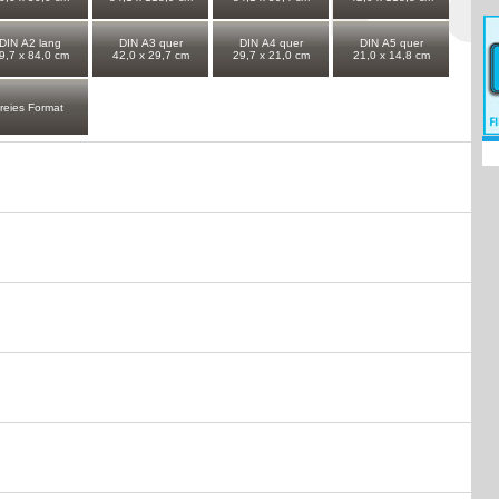
DIN A2 lang
DIN A3 quer
DIN A4 quer
DIN A5 quer
9,7 x 84,0 cm
42,0 x 29,7 cm
29,7 x 21,0 cm
21,0 x 14,8 cm
freies Format