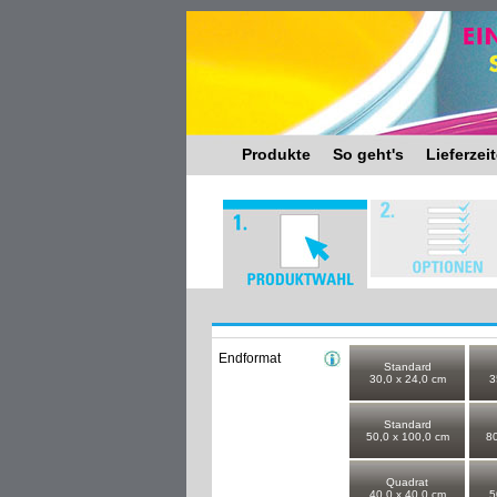
Produkte
So geht's
Lieferzei
Endformat
Standard
30,0 x 24,0 cm
3
Standard
50,0 x 100,0 cm
80
Quadrat
40,0 x 40,0 cm
5