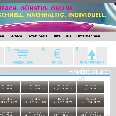
ten
Service
Downloads
Hilfe / FAQ
Unternehmen
Firmenschilder
Standard
Standard
Standard
Standard
5,0 x 28,0 cm
50,0 x 40,0 cm
60,0 x 50,0 cm
70,0 x 50,0 cm
Standard
Standard
Quadrat
Quadrat
,0 x 120,0 cm
200,0 x 100,0 cm
20,0 x 20,0 cm
30,0 x 30,0 cm
Quadrat
DIN A0 quer
DIN A1 quer
DIN A1 lang
0,0 x 50,0 cm
84,1 x 118,9 cm
84,1 x 59,4 cm
42,0 x 118,8 cm