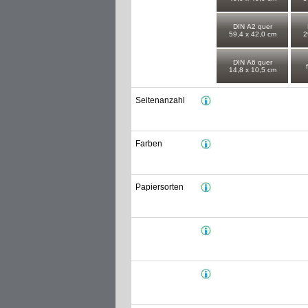
DIN A2 quer
59,4 x 42,0 cm
2
DIN A6 quer
14,8 x 10,5 cm
Seitenanzahl
Farben
Papiersorten