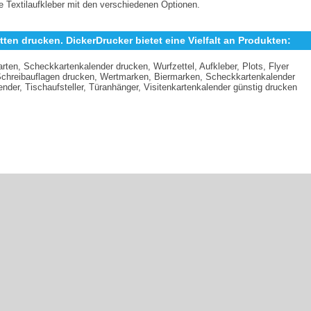
e Textilaufkleber mit den verschiedenen Optionen.
ketten drucken. DickerDrucker bietet eine Vielfalt an Produkten:
rten, Scheckkartenkalender drucken, Wurfzettel, Aufkleber, Plots, Flyer
, Schreibauflagen drucken, Wertmarken, Biermarken, Scheckkartenkalender
der, Tischaufsteller, Türanhänger, Visitenkartenkalender günstig drucken