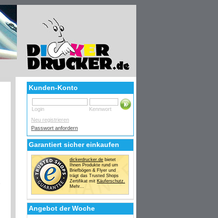
Kunden-Konto
Login
Kennwort
Neu registrieren
Passwort anfordern
Garantiert sicher einkaufen
dickerdrucker.de
bietet
Ihnen Produkte rund um
Briefbögen & Flyer und
trägt das Trusted Shops
Zertifikat mit
Käuferschutz.
Mehr...
Angebot der Woche