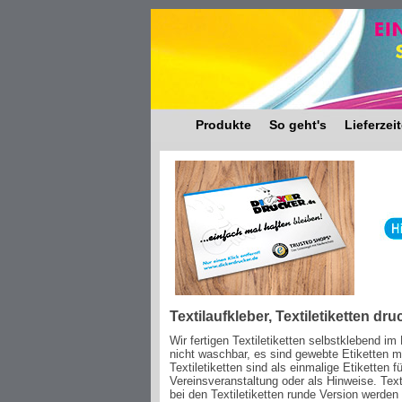
Produkte
So geht's
Lieferzei
Textilaufkleber, Textiletiketten dr
Wir fertigen Textiletiketten selbstklebend im
nicht waschbar, es sind gewebte Etiketten m
Textiletiketten sind als einmalige Etiketten
Vereinsveranstaltung oder als Hinweise. Text
bei den Textiletiketten runde Version werde