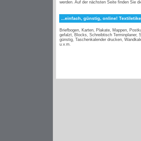
werden. Auf der nächsten Seite finden Sie di
...einfach, günstig, online! Textileti
Briefbogen, Karten, Plakate, Mappen, Postka
gefalzt, Blocks, Schreibtisch Terminplaner
günstig, Taschenkalender drucken, Wandkalen
u.v.m.