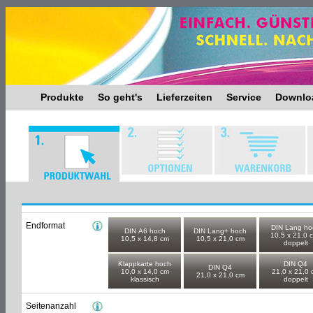
Produkte
So geht's
Lieferzeiten
Service
Downlo
Endformat
DIN Lang ho
DIN A6 hoch
DIN Lang+ hoch
10,5 x 21,0
10,5 x 14,8 cm
10,5 x 21,0 cm
doppelt
Klappkarte hoch
DIN Q4
DIN Q4
10,0 x 14,0 cm
21,0 x 21,0 
21,0 x 21,0 cm
klassisch
doppelt
Seitenanzahl