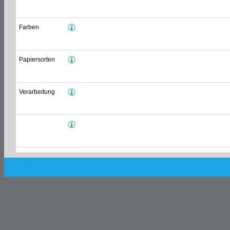
Farben
Papiersorten
Verarbeitung
Powered by Shop.Connect©. 2003-2018
All Copyrights are reserved by
alphagraph team GmbH