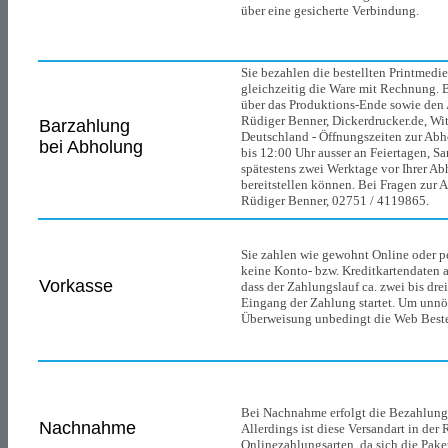
über eine gesicherte Verbindung.
Sie bezahlen die bestellten Printmedi
gleichzeitig die Ware mit Rechnung. B
über das Produktions-Ende sowie den 
Rüdiger Benner, Dickerdrucker.de, Wit
Barzahlung
Deutschland - Öffnungszeiten zur Ab
bei Abholung
bis 12:00 Uhr ausser an Feiertagen, Sa
spätestens zwei Werktage vor Ihrer Ab
bereitstellen können. Bei Fragen zur 
Rüdiger Benner, 02751 / 4119865.
Sie zahlen wie gewohnt Online oder p
keine Konto- bzw. Kreditkartendaten au
Vorkasse
dass der Zahlungslauf ca. zwei bis dr
Eingang der Zahlung startet. Um unnö
Überweisung unbedingt die Web Best
Bei Nachnahme erfolgt die Bezahlung 
Nachnahme
Allerdings ist diese Versandart in der 
Onlinezahlungsarten, da sich die Pake