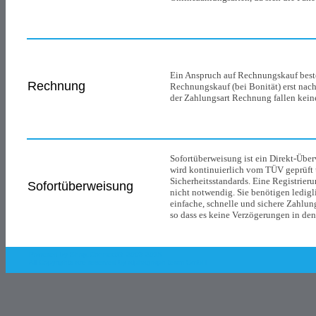
Ein Anspruch auf Rechnungskauf best
Rechnung
Rechnungskauf (bei Bonität) erst nac
der Zahlungsart Rechnung fallen kein
Sofortüberweisung ist ein Direkt-Übe
wird kontinuierlich vom TÜV geprüft u
Sicherheitsstandards. Eine Registrier
Sofortüberweisung
nicht notwendig. Sie benötigen ledigl
einfache, schnelle und sichere Zahlung
so dass es keine Verzögerungen in de
Powered by Shop.Connect©. 2003-2018
All Copyrights are reserved by
alphagraph team GmbH