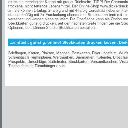
es ist ein mehrlagiger Karton mit grauer Rückseite. TIPP! Der Chromodup
trockene, nicht fettende Lebensmittel. Der Online-Shop www.dickerdruck
an, sie können 1-farbig, 2-farbig und mit 4-farbig Euroskala (lebensmitt
standardmäßig mit 2x Eurolochung oben/unten, Steckkarten breit mit ei
versehen und werden plano geliefert. Die Oberfläche kann als Option no
Steckkarten günstig drucken, auf den nächsten Seite finden Sie die Ste
Optionen, dort können Sie die Steckkarten bestellen..
...einfach, günstig, online! Steckkarten drucken lassen. Dick
Briefbogen, Karten, Plakate, Mappen, Postkarten, Flyer ungefalzt, Wurfzet
Schreibtisch Terminplaner, Wertmarken, Biermarken, Kalender, Broschü
Prospekte, Umschläge, Sattelreiter, Steckkarten, Versandtaschen, Visite
Tischaufsteller, Türanhänger u.v.m.