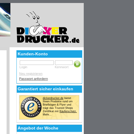
Kunden-Konto
Login
Kennwort
Neu registrieren
Passwort anfordern
Garantiert sicher einkaufen
dickerdrucker.de
bietet
Ihnen Produkte rund um
Briefbögen & Flyer und
trägt das Trusted Shops
Zertifikat mit
Käuferschutz.
Mehr...
Angebot der Woche