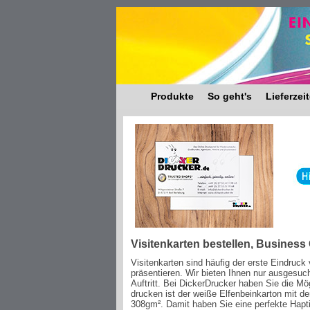
Produkte
So geht's
Lieferzei
Visitenkarten bestellen, Business
Visitenkarten sind häufig der erste Eindruck 
präsentieren. Wir bieten Ihnen nur ausgesuch
Auftritt. Bei DickerDrucker haben Sie die Mö
drucken ist der weiße Elfenbeinkarton mit d
308gm². Damit haben Sie eine perfekte Hapti